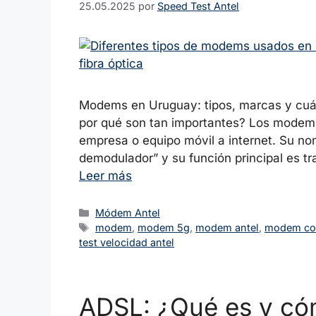
25.05.2025
por
Speed Test Antel
Modems en Uruguay: tipos, marcas y cuá
por qué son tan importantes? Los modems 
empresa o equipo móvil a internet. Su 
demodulador” y su función principal es tr
Leer más
Categorías
Módem Antel
Etiquetas
modem
,
modem 5g
,
modem antel
,
modem co
test velocidad antel
ADSL: ¿Qué es y có