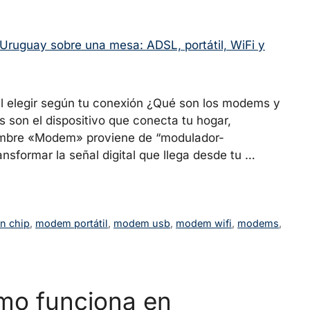
l elegir según tu conexión ¿Qué son los modems y
son el dispositivo que conecta tu hogar,
nombre «Modem» proviene de “modulador-
ansformar la señal digital que llega desde tu …
n chip
,
modem portátil
,
modem usb
,
modem wifi
,
modems
,
mo funciona en