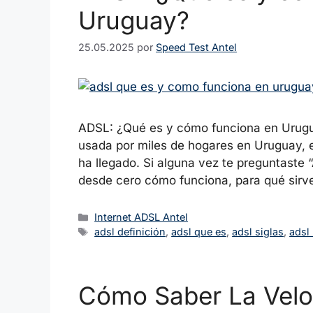
Uruguay?
25.05.2025
por
Speed Test Antel
ADSL: ¿Qué es y cómo funciona en Urugu
usada por miles de hogares en Uruguay, e
ha llegado. Si alguna vez te preguntaste 
desde cero cómo funciona, para qué sir
Categorías
Internet ADSL Antel
Etiquetas
adsl definición
,
adsl que es
,
adsl siglas
,
adsl
Cómo Saber La Veloc