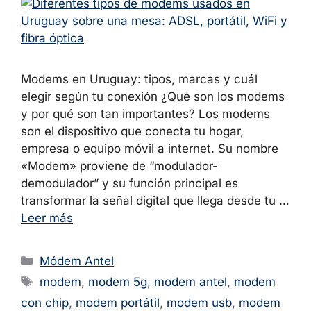
Modems en Uruguay: tipos, marcas y cuál
elegir según tu conexión ¿Qué son los modems
y por qué son tan importantes? Los modems
son el dispositivo que conecta tu hogar,
empresa o equipo móvil a internet. Su nombre
«Modem» proviene de “modulador-
demodulador” y su función principal es
transformar la señal digital que llega desde tu …
Leer más
Categorías
Módem Antel
Etiquetas
modem
,
modem 5g
,
modem antel
,
modem
con chip
,
modem portátil
,
modem usb
,
modem