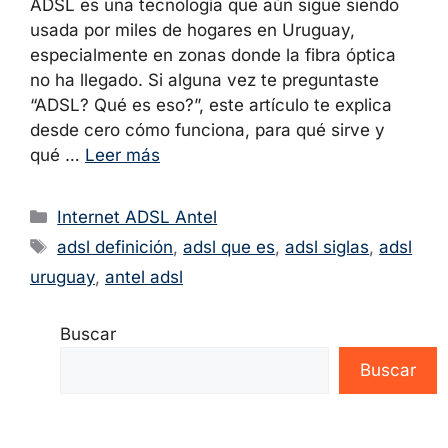
ADSL es una tecnología que aún sigue siendo
usada por miles de hogares en Uruguay,
especialmente en zonas donde la fibra óptica
no ha llegado. Si alguna vez te preguntaste
“ADSL? Qué es eso?”, este artículo te explica
desde cero cómo funciona, para qué sirve y
qué …
Leer más
Categorías
Internet ADSL Antel
Etiquetas
adsl definición
,
adsl que es
,
adsl siglas
,
adsl
uruguay
,
antel adsl
Buscar
Buscar